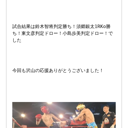
試合結果は鈴木智将判定勝ち！須郷銀太1RKo勝
ち！東文彦判定ドロー！小島歩美判定ドロー！で
した
今回も沢山の応援ありがとうございました！