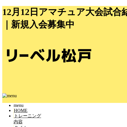
12月12日アマチュア大会試
｜新規入会募集中
menu
HOME
トレーニング
内容